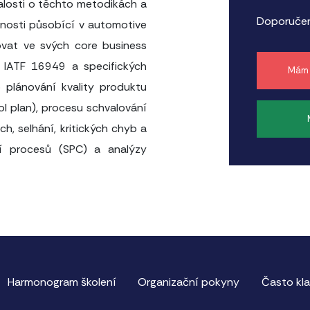
nalosti o těchto metodikách a
Doporučen
ečnosti působící v automotive
ovat ve svých core business
u IATF 16949 a specifických
Mám 
o plánování kvality produktu
ol plan), procesu schvalování
h, selhání, kritických chyb a
ení procesů (SPC) a analýzy
Harmonogram školení
Organizační pokyny
Často kl