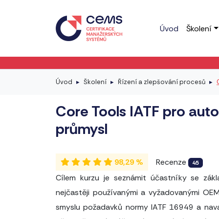
Úvod
Školení
Úvod
Školení
Řízení a zlepšování procesů
Core Tools IATF pro aut
průmysl
98,29 %
Recenze
45
Cílem kurzu je seznámit účastníky se zákla
nejčastěji používanými a vyžadovanými OEM
smyslu požadavků normy IATF 16949 a nava