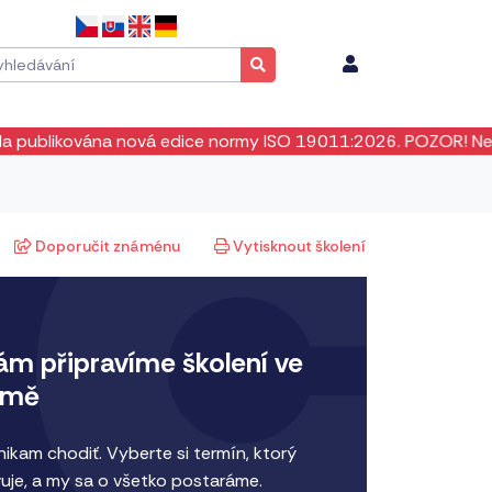
vá edice normy ISO 19011:2026. POZOR! Neexistuje žádné pře
Doporučit známénu
Vytisknout školení
ám připravíme školení ve
irmě
ikam chodiť. Vyberte si termín, ktorý
uje, a my sa o všetko postaráme.