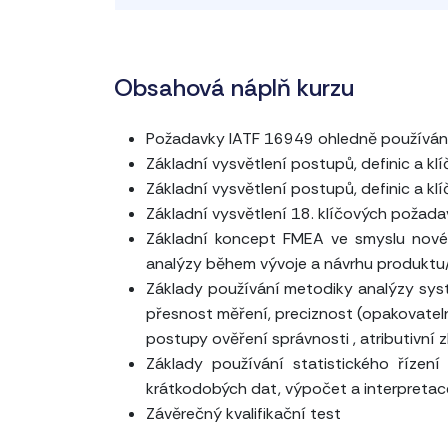
Obsahová náplň kurzu
Požadavky IATF 16949 ohledně používání "
Základní vysvětlení postupů, definic a 
Základní vysvětlení postupů, definic a k
Základní vysvětlení 18. klíčových požad
Základní koncept FMEA ve smyslu nové 
analýzy během vývoje a návrhu produktu
Základy používání metodiky analýzy systé
přesnost měření, preciznost (opakovateln
postupy ověření správnosti , atributivní
Základy používání statistického řízen
krátkodobých dat, výpočet a interpretace
Závěrečný kvalifikační test