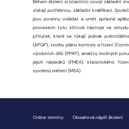
Během školení si účastníci osvojí základní z
získají potřebnou, základní kvalifikaci. Spol
jsou povinny ovládat a umět správně aplik
procesech tyto klíčové nástroje ve smysl
příruček, které se týkají jednak pokročiléh
(APQP), tvorby plánu kontroly a řízení (Contr
výrobních dílů (PPAP), analýzy možných poruc
jejich následků (FMEA), statistického říz
systémů měření (MSA).
Online termíny
Obsahová náplň školení