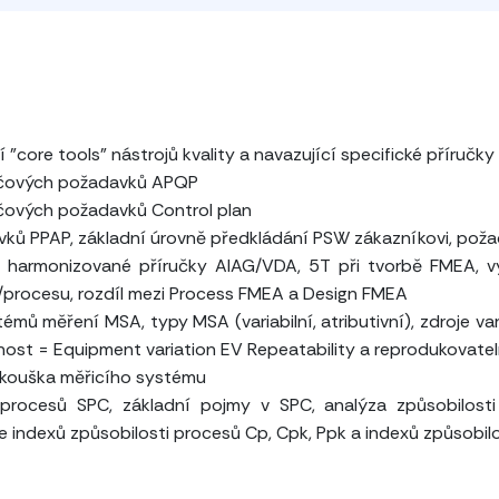
core tools" nástrojů kvality a navazující specifické příručk
klíčových požadavků APQP
líčových požadavků Control plan
avků PPAP, základní úrovně předkládání PSW zákazníkovi, po
harmonizované příručky AIAG/VDA, 5T při tvorbě FMEA, vy
/procesu, rozdíl mezi Process FMEA a Design FMEA
mů měření MSA, typy MSA (variabilní, atributivní), zdroje va
ost = Equipment variation EV Repeatability a reprodukovatelno
 zkouška měřicího systému
í procesů SPC, základní pojmy v SPC, analýza způsobilost
 indexů způsobilosti procesů Cp, Cpk, Ppk a indexů způsobilo