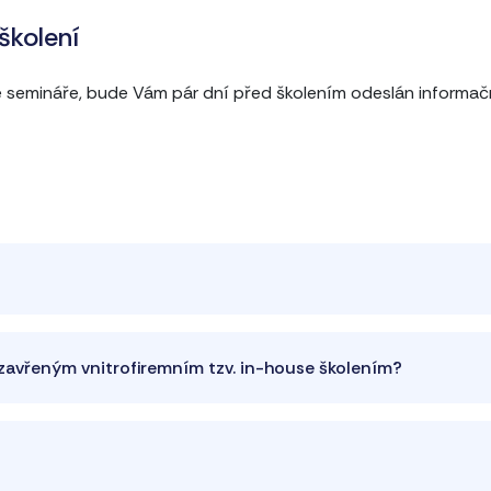
školení
ne semináře, bude Vám pár dní před školením odeslán informač
uzavřeným vnitrofiremním tzv. in-house školením?