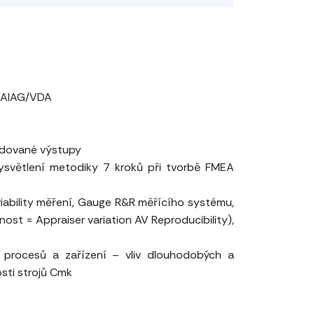
y AIAG/VDA
žadované výstupy
světlení metodiky 7 kroků při tvorbě FMEA
riability měření, Gauge R&R měřícího systému,
st = Appraiser variation AV Reproducibility),
i procesů a zařízení – vliv dlouhodobých a
sti strojů Cmk