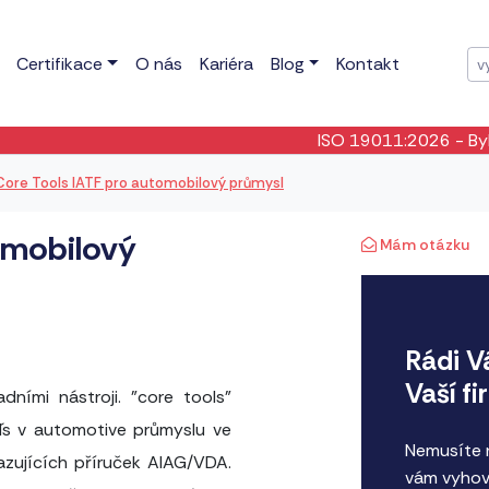
Certifikace
O nás
Kariéra
Blog
Kontakt
ISO 19011:2026
- Byla publikována no
Core Tools IATF pro automobilový průmysl
omobilový
Mám otázku
Rádi V
Vaší f
dními nástroji. "core tools"
´s v automotive průmyslu ve
Nemusíte n
zujících příruček AIAG/VDA.
vám vyhov