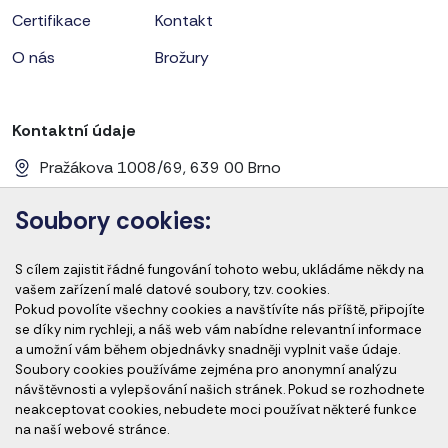
Certifikace
Kontakt
O nás
Brožury
Kontaktní údaje
Pražákova 1008/69, 639 00 Brno
+420 728 656 281
Soubory cookies:
info@cems-cz.com
S cílem zajistit řádné fungování tohoto webu, ukládáme někdy na
www.cems-cz.com
www.pharmaeducation.sk
vašem zařízení malé datové soubory, tzv. cookies.
Pokud povolíte všechny cookies a navštívíte nás příště, připojíte
se díky nim rychleji, a náš web vám nabídne relevantní informace
a umožní vám během objednávky snadněji vyplnit vaše údaje.
Člen skupiny
Soubory cookies používáme zejména pro anonymní analýzu
návštěvnosti a vylepšování našich stránek. Pokud se rozhodnete
neakceptovat cookies, nebudete moci používat některé funkce
na naší webové stránce.