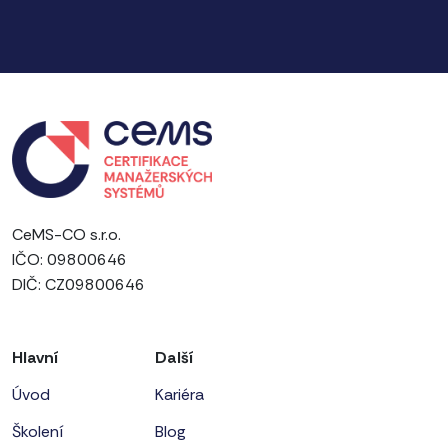
CeMS-CO s.r.o.
IČO: 09800646
DIČ: CZ09800646
Hlavní
Další
Úvod
Kariéra
Školení
Blog