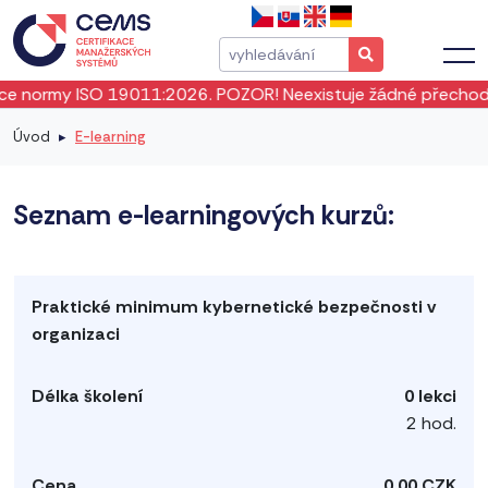
 normy ISO 19011:2026. POZOR! Neexistuje žádné přechodné 
Úvod
E-learning
Seznam e-learningových kurzů:
0 lekci
2 hod.
0,00 CZK