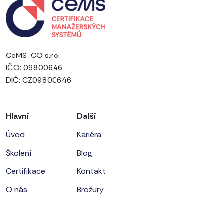
CeMS-CO s.r.o.
IČO: 09800646
DIČ: CZ09800646
Hlavní
Další
Úvod
Kariéra
Školení
Blog
Certifikace
Kontakt
O nás
Brožury