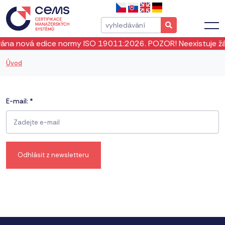
na nová edice normy ISO 19011:2026. POZOR! Neexistuje žád
Úvod
E-mail:
*