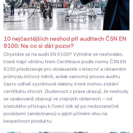
10 nejčastějších neshod při auditech ČSN EN
9100: Na co si dát pozor?
Chystáte se na audit EN 9100? Vyhněte se neshodám,
které trápí většinu firem Certifikace podle normy ČSN EN
9100 představuje pro dodavatele v letectví a obranném
průmyslu klíčový milník, avšak samotný proces auditu
často odhalí systémové slabiny, které mohou získání
certifikátu ohrozit. Zkušenosti z praxe ukazují, že neshody
se opakovaně objevují ve stejných oblastech – od
statického přístupu k řízení rizik až po nedostatečné
povědomí zaměstnanců o jejich přímém vlivu na
bezpečnost produktu.