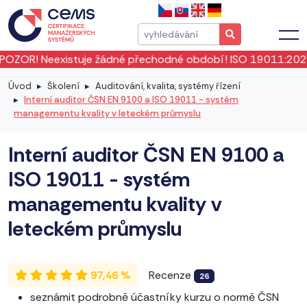
 žádné přechodné období! ISO 19011:2026 vstoupila v platno
Úvod
Školení
Auditování, kvalita, systémy řízení
Interní auditor ČSN EN 9100 a ISO 19011 - systém
managementu kvality v leteckém průmyslu
Interní auditor ČSN EN 9100 a
ISO 19011 - systém
managementu kvality v
leteckém průmyslu
97,46 %
Recenze
26
seznámit podrobně účastníky kurzu o normě ČSN