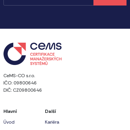
CeMS-CO s.r.o.
IČO: 09800646
DIČ: CZ09800646
Hlavní
Další
Úvod
Kariéra