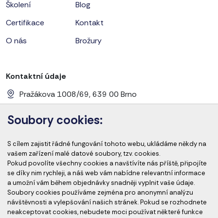
Školení
Blog
Certifikace
Kontakt
O nás
Brožury
Kontaktní údaje
Pražákova 1008/69, 639 00 Brno
+420 728 656 281
Soubory cookies:
info@cems-cz.com
S cílem zajistit řádné fungování tohoto webu, ukládáme někdy na
www.cems-cz.com
www.pharmaeducation.sk
vašem zařízení malé datové soubory, tzv. cookies.
Pokud povolíte všechny cookies a navštívíte nás příště, připojíte
se díky nim rychleji, a náš web vám nabídne relevantní informace
a umožní vám během objednávky snadněji vyplnit vaše údaje.
Člen skupiny
Soubory cookies používáme zejména pro anonymní analýzu
návštěvnosti a vylepšování našich stránek. Pokud se rozhodnete
neakceptovat cookies, nebudete moci používat některé funkce