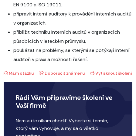
EN 9100 a ISO 19011,
připravit interní auditory k provádění interních auditů
v organizacích,
přiblížit techniku interních auditů v organizacích
působících v leteckém průmyslu,
poukázat na problémy, se kterými se potýkají interní
auditoři v praxi a možnosti řešení.
Mám otázku
Doporučit známénu
Vytisknout školení
Rádi Vám připravíme školení ve
Vaší firmě
Nemusíte nikam chodiť. Vyberte si termín,
ktorý vám vyhovuje, a my sa o všetko
postaráme.