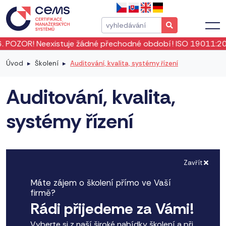
tuje žádné přechodné období! ISO 19011:2026 vstoupila v p
Úvod
Školení
Auditování, kvalita, systémy řízení
Auditování, kvalita,
systémy řízení
Zavřít
Máte zájem o školení přímo ve Vaší
firmě?
Rádi přijedeme za Vámi!
Vyberte si z naší široké nabídky školení a při