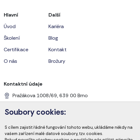
Hlavní
Další
Úvod
Kariéra
Školení
Blog
Certifikace
Kontakt
O nás
Brožury
Kontaktní údaje
Pražákova 1008/69, 639 00 Brno
+420 728 656 281
Soubory cookies:
info@cems-cz.com
S cílem zajistit řádné fungování tohoto webu, ukládáme někdy na
www.cems-cz.com
www.pharmaeducation.sk
vašem zařízení malé datové soubory, tzv. cookies.
Pokud povolíte všechny cookies a navštívíte nás příště, připojíte