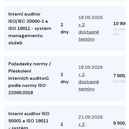
Interní auditor
18.09.2026
ISO/IEC 20000-1 a
10 900
2
+ 2
ISO 19011 - systém
13 189,00
dny
dostupné
DPH
managementu
termíny
služeb
Požadavky normy /
18.09.2026
Přeskolení
2
+ 2
7 500,
interních auditorů
dny
dostupné
9 075,00 
podle normy ISO
termíny
22000:2018
Interní auditor ISO
21.09.2026
50001 a ISO 19011
9 500,
2
+ 2
- systém
11 495,00