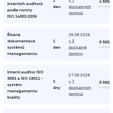
1
+ 7
4 500,
interních auditorů
den
dostupných
5 445,00 
podle normy
termínů
ISO 14001:2026
Řízená
26.08.2026
dokumentace
1
+ 3
5 500,
systémů
den
dostupné
6 655,00 
managementu
termíny
Interní auditor ISO
27.08.2026
9001 a ISO 19011 -
2
+ 7
5 500,
systém
dny
dostupných
6 655,00 
managementu
termínů
kvality