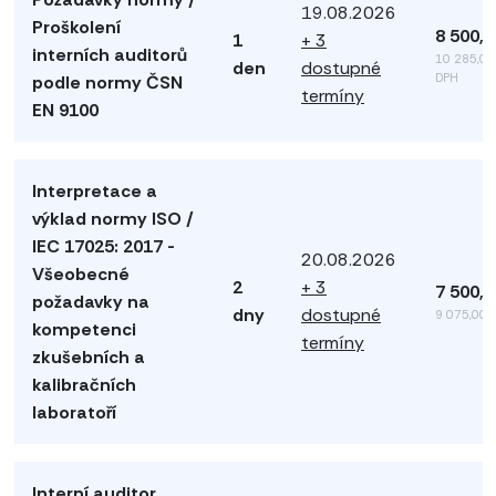
19.08.2026
Proškolení
8 500,
1
+ 3
interních auditorů
10 285,00
den
dostupné
DPH
podle normy ČSN
termíny
EN 9100
Interpretace a
výklad normy ISO /
IEC 17025: 2017 -
20.08.2026
Všeobecné
2
+ 3
7 500,
požadavky na
dny
dostupné
9 075,00 
kompetenci
termíny
zkušebních a
kalibračních
laboratoří
Interní auditor