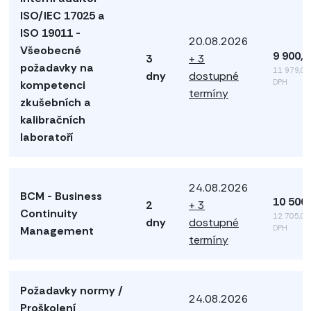
ISO/IEC 17025 a
ISO 19011 -
20.08.2026
Všeobecné
9 900,
3
+ 3
požadavky na
11 979,00
dny
dostupné
DPH
kompetenci
termíny
zkušebních a
kalibračních
laboratoří
24.08.2026
BCM - Business
10 500
2
+ 3
Continuity
12 705,00
dny
dostupné
DPH
Management
termíny
Požadavky normy /
24.08.2026
Proškolení