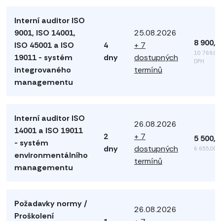
Interní auditor ISO
9001, ISO 14001,
25.08.2026
8 900,
ISO 45001 a ISO
4
+ 7
10 769,00
19011 - systém
dny
dostupných
DPH
integrovaného
termínů
managementu
Interní auditor ISO
26.08.2026
14001 a ISO 19011
2
+ 7
5 500,
- systém
dny
dostupných
6 655,00 
environmentálního
termínů
managementu
Požadavky normy /
26.08.2026
Proškolení