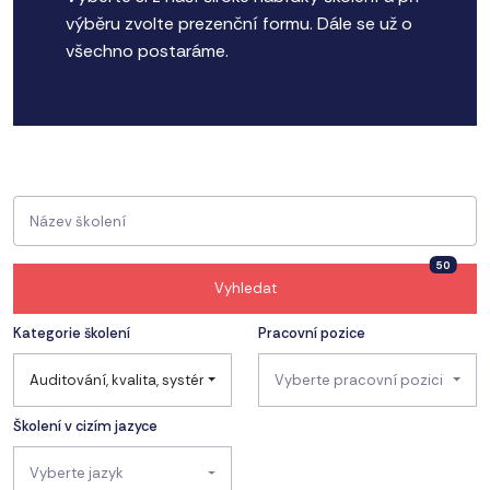
výběru zvolte prezenční formu. Dále se už o
všechno postaráme.
50
Vyhledat
Kategorie školení
Pracovní pozice
Auditování, kvalita, systémy řízení
Vyberte pracovní pozici
Školení v cizím jazyce
Vyberte jazyk