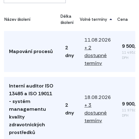
Délka
Název školení
Volné termíny
Cena
školení
11.08.2026
9 500,
2
+ 2
Mapování procesů
11 495,00
dny
dostupné
DPH
termíny
Interní auditor ISO
13485 a ISO 19011
18.08.2026
- systém
9 900,
2
+ 3
managementu
11 979,00
dny
dostupné
DPH
kvality
termíny
zdravotnických
prostředků