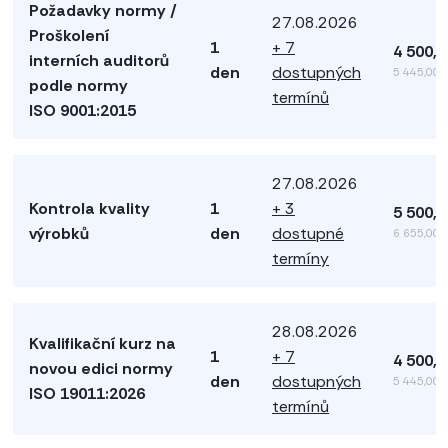
Požadavky normy /
27.08.2026
Proškolení
1
+ 7
4 500,
interních auditorů
den
dostupných
5 445,00 
podle normy
termínů
ISO 9001:2015
27.08.2026
Kontrola kvality
1
+ 3
5 500,
výrobků
den
dostupné
6 655,00 
termíny
28.08.2026
Kvalifikační kurz na
1
+ 7
4 500,
novou edici normy
den
dostupných
5 445,00 
ISO 19011:2026
termínů