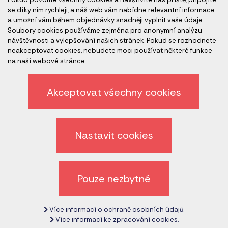
se díky nim rychleji, a náš web vám nabídne relevantní informace
a umožní vám během objednávky snadněji vyplnit vaše údaje.
Člen skupiny
Soubory cookies používáme zejména pro anonymní analýzu
návštěvnosti a vylepšování našich stránek. Pokud se rozhodnete
neakceptovat cookies, nebudete moci používat některé funkce
na naší webové stránce.
Akceptovat všechny cookies
Ochrana osobních údajů
Nastavit cookies
Odhlášení z newsletteru
Všeobecné obchodní podmínky
Pouze nezbytné
Zrušit nastavení cookies
Více informací o ochraně osobních údajů.
Copyright © 2017 - 2026
CeMS-CZ.com
Více informací ke zpracování cookies.