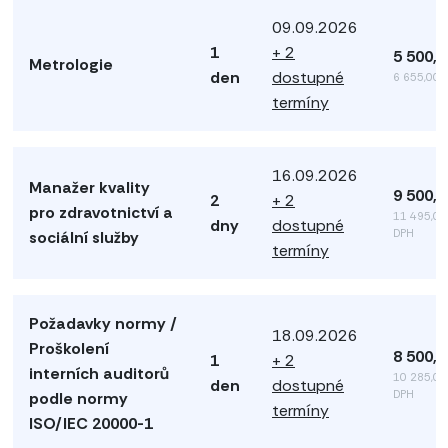
09.09.2026
1
+ 2
5 500,
Metrologie
den
dostupné
6 655,00 
termíny
16.09.2026
Manažer kvality
9 500,
2
+ 2
pro zdravotnictví a
11 495,00
dny
dostupné
DPH
sociální služby
termíny
Požadavky normy /
18.09.2026
Proškolení
8 500,
1
+ 2
interních auditorů
10 285,00
den
dostupné
DPH
podle normy
termíny
ISO/IEC 20000-1