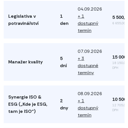
04.09.2026
Legislativa v
1
+ 1
5 500,
potravinářství
den
dostupný
6 655,00 
termín
07.09.2026
15 000
5
+ 3
Manažer kvality
18 150,00
dní
dostupné
DPH
termíny
08.09.2026
Synergie ISO &
10 500
2
+ 1
ESG („Kde je ESG,
12 705,00
dny
dostupný
DPH
tam je ISO“)
termín