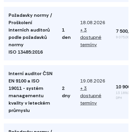
Požadavky normy /
Proškolení
18.08.2026
interních auditorů
1
+ 3
7 500,
podle požadavků
den
dostupné
9 075,00 
normy
termíny
ISO 13485:2016
Interní auditor ČSN
EN 9100 a ISO
19.08.2026
10 900
19011 - systém
2
+ 3
13 189,00
managementu
dny
dostupné
DPH
kvality v leteckém
termíny
průmyslu
Požadavky normy /