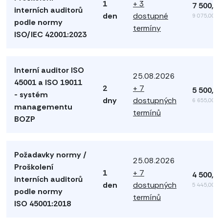
1
+ 3
7 500,
interních auditorů
den
dostupné
9 075,00 
podle normy
termíny
ISO/IEC 42001:2023
Interní auditor ISO
25.08.2026
45001 a ISO 19011
2
+ 7
5 500,
- systém
dny
dostupných
6 655,00 
managementu
termínů
BOZP
Požadavky normy /
25.08.2026
Proškolení
1
+ 7
4 500,
interních auditorů
den
dostupných
5 445,00 
podle normy
termínů
ISO 45001:2018