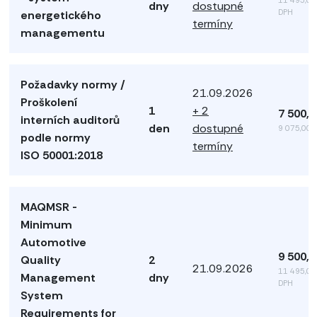
dny
dostupné
DPH
energetického
termíny
managementu
Požadavky normy /
21.09.2026
Proškolení
1
+ 2
7 500,
interních auditorů
den
dostupné
9 075,00 
podle normy
termíny
ISO 50001:2018
MAQMSR -
Minimum
Automotive
9 500,
Quality
2
21.09.2026
11 495,00
Management
dny
DPH
System
Requirements for