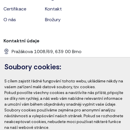
Certifikace
Kontakt
O nás
Brožury
Kontaktní údaje
Pražákova 1008/69, 639 00 Brno
+420 728 656 281
Soubory cookies:
info@cems-cz.com
S cílem zajistit řádné fungování tohoto webu, ukládáme někdy na
www.cems-cz.com
www.pharmaeducation.sk
vašem zařízení malé datové soubory, tzv. cookies.
Pokud povolíte všechny cookies a navštívíte nás příště, připojíte
se díky nim rychleji, a náš web vám nabídne relevantní informace
a umožní vám během objednávky snadněji vyplnit vaše údaje.
Člen skupiny
Soubory cookies používáme zejména pro anonymní analýzu
návštěvnosti a vylepšování našich stránek. Pokud se rozhodnete
neakceptovat cookies, nebudete moci používat některé funkce
na naší webové stránce.