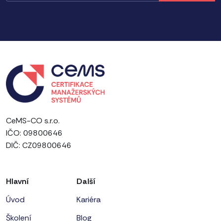
CeMS-CO s.r.o.
IČO: 09800646
DIČ: CZ09800646
Hlavní
Další
Úvod
Kariéra
Školení
Blog