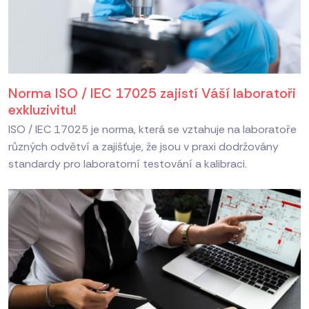
Norma ISO / IEC 17025 zajistí Váší laboratoři
exkluzivitu!
ISO / IEC 17025 je norma, která se vztahuje na laboratoře
různých odvětví a zajišťuje, že jsou v praxi dodržovány
standardy pro laboratorní testování a kalibraci.