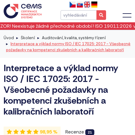
né přechodné období! ISO 19011:2026 vstoupila v platnost 
Úvod
Školení
Auditování, kvalita, systémy řízení
Interpretace a výklad normy ISO / IEC 17025: 2017 - Všeobecné
požadavky na kompetenci zkušebních a kalibračních laboratoří
Interpretace a výklad normy
ISO / IEC 17025: 2017 -
Všeobecné požadavky na
kompetenci zkušebních a
kalibračních laboratoří
98,95 %
Recenze
21