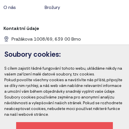
O nás
Brožury
Kontaktní údaje
Pražákova 1008/69, 639 00 Brno
+420 728 656 281
Soubory cookies:
info@cems-cz.com
S cílem zajistit řádné fungování tohoto webu, ukládáme někdy na
www.cems-cz.com
www.pharmaeducation.sk
vašem zařízení malé datové soubory, tzv. cookies.
Pokud povolíte všechny cookies a navštívíte nás příště, připojíte
se díky nim rychleji, a náš web vám nabídne relevantní informace
a umožní vám během objednávky snadněji vyplnit vaše údaje.
Člen skupiny
Soubory cookies používáme zejména pro anonymní analýzu
návštěvnosti a vylepšování našich stránek. Pokud se rozhodnete
neakceptovat cookies, nebudete moci používat některé funkce
na naší webové stránce.