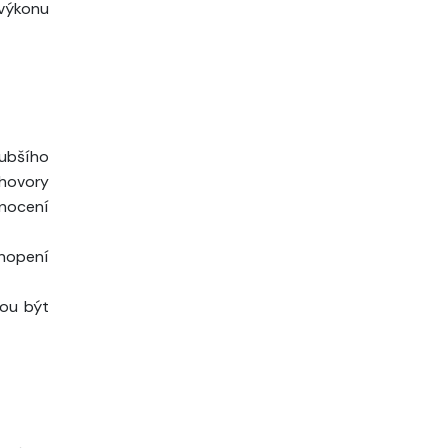
 výkonu
lubšího
zhovory
nocení
hopení
hou být