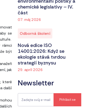
environmentální politiky a
chemické legislativy – IV.
část
07. máj 2026
rnovat
 aby se
Odborná školení
ultuře.
Nová edice ISO
v rámci
14001:2026: Když se
ůže být
ekologie stává tvrdou
strategií byznysu
anažeři
29. apríl 2026
ní, jak
Newsletter
 které
a další
h mohou
dalších