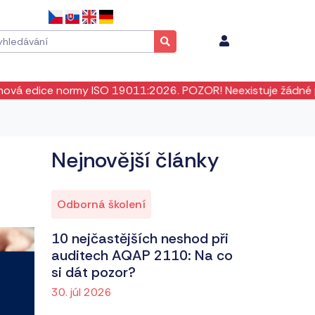
ormy ISO 19011:2026. POZOR! Neexistuje žádné přechodné obd
Nejnovější články
Odborná školení
10 nejčastějších neshod při
auditech AQAP 2110: Na co
si dát pozor?
30. júl 2026