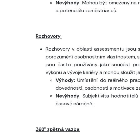
Nevýhody:
Mohou být omezeny na mě
a potenciálu zaměstnanců.
Rozhovory
Rozhovory v oblasti assessmentu jsou st
porozumění osobnostním vlastnostem, sc
jsou často používány jako součást pr
výkonu a vývoje kariéry a mohou sloužit ja
Výhody:
Umístění do reálného prac
dovedností, osobnosti a motivace 
Nevýhody:
Subjektivita hodnotitelů
časově náročné.
360° zpětná vazba