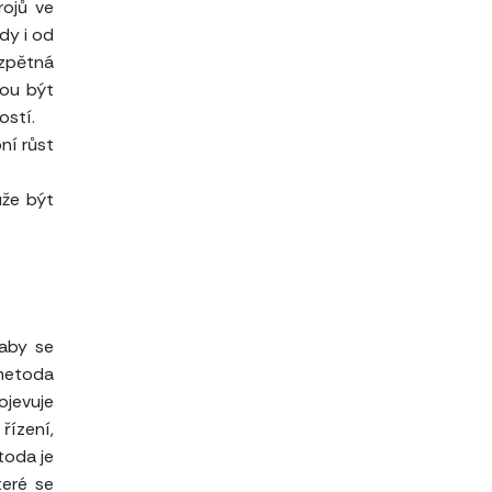
rojů ve
dy i od
 zpětná
ou být
ostí.
ní růst
že být
 aby se
 metoda
ojevuje
řízení,
toda je
teré se