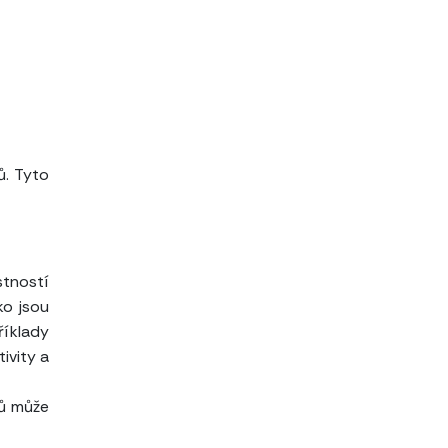
ů. Tyto
stností
ko jsou
íklady
ivity a
tů může