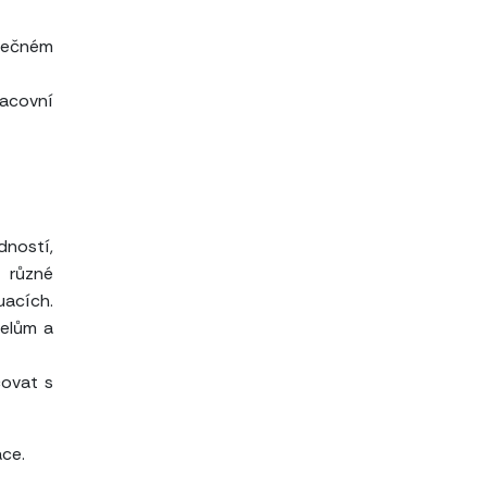
utečném
acovní
dností,
t různé
uacích.
telům a
covat s
áce.