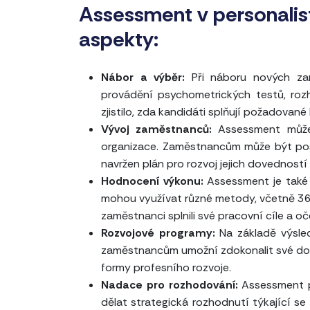
Assessment v personalist
aspekty:
Nábor a výběr:
Při náboru nových za
provádění psychometrických testů, rozh
zjistilo, zda kandidáti splňují požadované
Vývoj zaměstnanců:
Assessment může b
organizace. Zaměstnancům může být pos
navržen plán pro rozvoj jejich dovedností 
Hodnocení výkonu:
Assessment je také 
mohou využívat různé metody, včetně 36
zaměstnanci splnili své pracovní cíle a o
Rozvojové programy:
Na základě výsle
zaměstnancům umožní zdokonalit své dove
formy profesního rozvoje.
Nadace pro rozhodování:
Assessment p
dělat strategická rozhodnutí týkající se