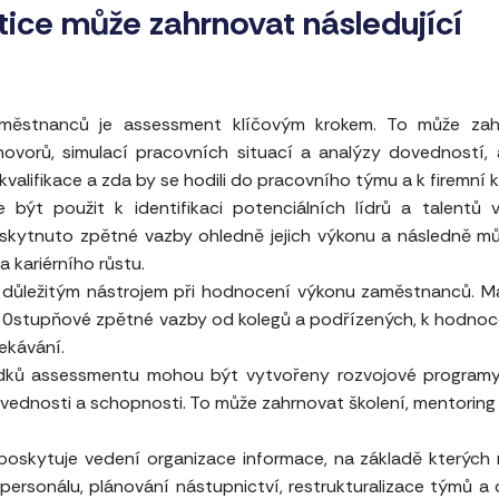
ice může zahrnovat následující
městnanců je assessment klíčovým krokem. To může zah
ovorů, simulací pracovních situací a analýzy dovedností,
 kvalifikace a zda by se hodili do pracovního týmu a k firemní k
ýt použit k identifikaci potenciálních lídrů a talentů 
kytnuto zpětné vazby ohledně jejich výkonu a následně m
a kariérního růstu.
důležitým nástrojem při hodnocení výkonu zaměstnanců. M
0stupňové zpětné vazby od kolegů a podřízených, k hodnoce
čekávání.
dků assessmentu mohou být vytvořeny rozvojové programy,
dnosti a schopnosti. To může zahrnovat školení, mentoring 
oskytuje vedení organizace informace, na základě kterýc
 personálu, plánování nástupnictví, restrukturalizace týmů a 