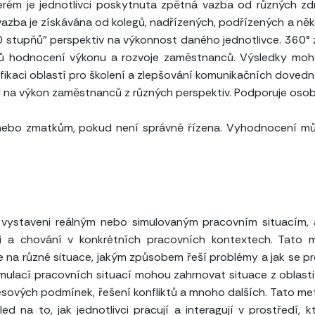
erém je jednotlivci poskytnuta zpětná vazba od různých zd
azba je získávána od kolegů, nadřízených, podřízených a něk
0 stupňů" perspektiv na výkonnost daného jednotlivce. 360°
sů hodnocení výkonu a rozvoje zaměstnanců. Výsledky moh
ifikaci oblastí pro školení a zlepšování komunikačních dovedn
 na výkon zaměstnanců z různých perspektiv. Podporuje osob
nebo zmatkům, pokud není správně řízena. Vyhodnocení mů
ci vystaveni reálným nebo simulovaným pracovním situacím,
ti a chování v konkrétních pracovních kontextech. Tato
e na různé situace, jakým způsobem řeší problémy a jak se pr
imulací pracovních situací mohou zahrnovat situace z oblasti 
esových podmínek, řešení konfliktů a mnoho dalších. Tato me
d na to, jak jednotlivci pracují a interagují v prostředí, k