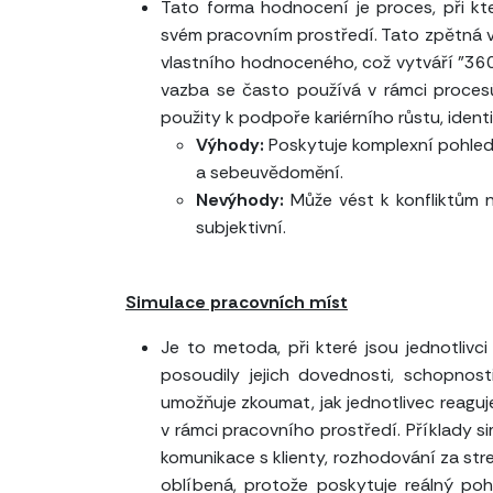
Tato forma hodnocení je proces, při kt
svém pracovním prostředí. Tato zpětná v
vlastního hodnoceného, což vytváří "36
vazba se často používá v rámci proce
použity k podpoře kariérního růstu, ident
Výhody:
Poskytuje komplexní pohled
a sebeuvědomění.
Nevýhody:
Může vést k konfliktům 
subjektivní.
Simulace pracovních míst
Je to metoda, při které jsou jednotliv
posoudily jejich dovednosti, schopnos
umožňuje zkoumat, jak jednotlivec reaguj
v rámci pracovního prostředí. Příklady s
komunikace s klienty, rozhodování za str
oblíbená, protože poskytuje reálný pohle