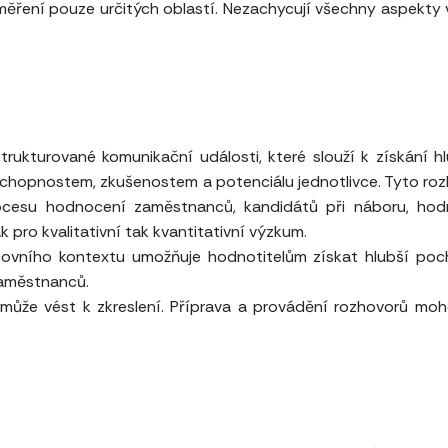
ření pouze určitých oblastí. Nezachycují všechny aspekty
rukturované komunikační události, které slouží k získání h
hopnostem, zkušenostem a potenciálu jednotlivce. Tyto ro
ocesu hodnocení zaměstnanců, kandidátů při náboru, hod
k pro kvalitativní tak kvantitativní výzkum.
ovního kontextu umožňuje hodnotitelům získat hlubší poc
zaměstnanců.
 může vést k zkreslení. Příprava a provádění rozhovorů mo