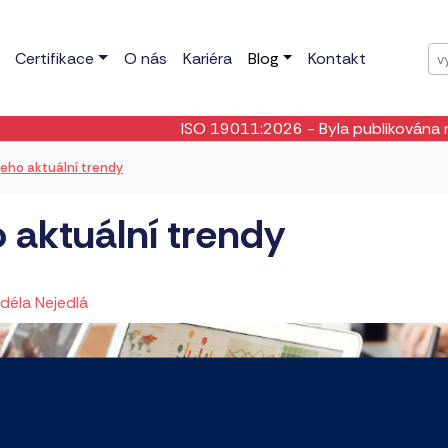
Certifikace
O nás
Kariéra
Blog
Kontakt
ISO 19011:2026
- Byla publikována nová edice n
eho aktuální trendy
 aktuální trendy
Adéla Nejedlá