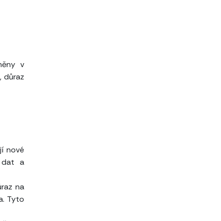
změny v
, důraz
jí nové
 dat a
ůraz na
a. Tyto