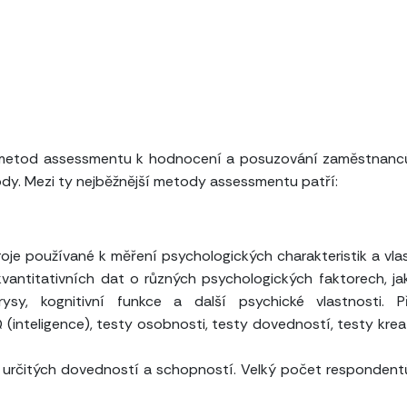
ch metod assessmentu k hodnocení a posuzování zaměstnanc
y. Mezi ty nejběžnější metody assessmentu patří:
oje používané k měření psychologických charakteristik a vla
 kvantitativních dat o různých psychologických faktorech, ja
ysy, kognitivní funkce a další psychické vlastnosti. Př
(inteligence), testy osobnosti, testy dovedností, testy kreat
í určitých dovedností a schopností. Velký počet responden