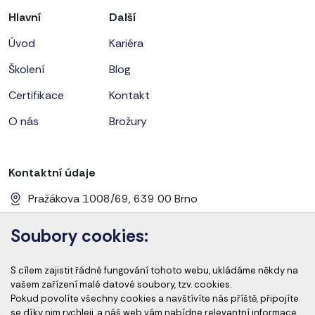
Hlavní
Další
Úvod
Kariéra
Školení
Blog
Certifikace
Kontakt
O nás
Brožury
Kontaktní údaje
Pražákova 1008/69, 639 00 Brno
+420 728 656 281
Soubory cookies:
info@cems-cz.com
S cílem zajistit řádné fungování tohoto webu, ukládáme někdy na
www.cems-cz.com
www.pharmaeducation.sk
vašem zařízení malé datové soubory, tzv. cookies.
Pokud povolíte všechny cookies a navštívíte nás příště, připojíte
se díky nim rychleji, a náš web vám nabídne relevantní informace