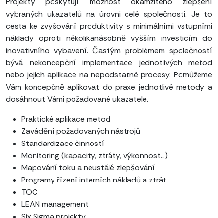
Projekty poskytují možnost okamžitého zlepšení
vybraných ukazatelů na úrovni celé společnosti. Je to
cesta ke zvyšování produktivity s minimálními vstupními
náklady oproti několikanásobně vyšším investicím do
inovativního vybavení. Častým problémem společností
bývá nekoncepční implementace jednotlivých metod
nebo jejich aplikace na nepodstatné procesy. Pomůžeme
Vám koncepčně aplikovat do praxe jednotlivé metody a
dosáhnout Vámi požadované ukazatele.
Praktické aplikace metod
Zavádění požadovaných nástrojů
Standardizace činností
Monitoring (kapacity, ztráty, výkonnost…)
Mapování toku a neustálé zlepšování
Programy řízení interních nákladů a ztrát
TOC
LEAN management
Six Sigma projekty