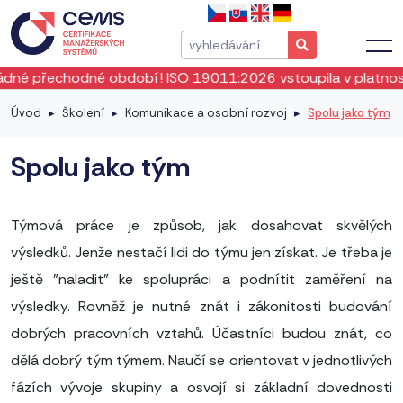
dné období! ISO 19011:2026 vstoupila v platnost okamžitě o
Úvod
Školení
Komunikace a osobní rozvoj
Spolu jako tým
Spolu jako tým
Týmová práce je způsob, jak dosahovat skvělých
výsledků. Jenže nestačí lidi do týmu jen získat. Je třeba je
ještě "naladit" ke spolupráci a podnítit zaměření na
výsledky. Rovněž je nutné znát i zákonitosti budování
dobrých pracovních vztahů. Účastníci budou znát, co
dělá dobrý tým týmem. Naučí se orientovat v jednotlivých
fázích vývoje skupiny a osvojí si základní dovednosti