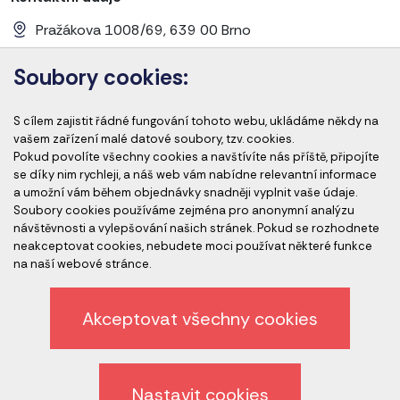
Pražákova 1008/69, 639 00 Brno
+420 728 656 281
Soubory cookies:
info@cems-cz.com
S cílem zajistit řádné fungování tohoto webu, ukládáme někdy na
www.cems-cz.com
www.pharmaeducation.sk
vašem zařízení malé datové soubory, tzv. cookies.
Pokud povolíte všechny cookies a navštívíte nás příště, připojíte
se díky nim rychleji, a náš web vám nabídne relevantní informace
a umožní vám během objednávky snadněji vyplnit vaše údaje.
Člen skupiny
Soubory cookies používáme zejména pro anonymní analýzu
návštěvnosti a vylepšování našich stránek. Pokud se rozhodnete
neakceptovat cookies, nebudete moci používat některé funkce
na naší webové stránce.
Akceptovat všechny cookies
Ochrana osobních údajů
Nastavit cookies
Odhlášení z newsletteru