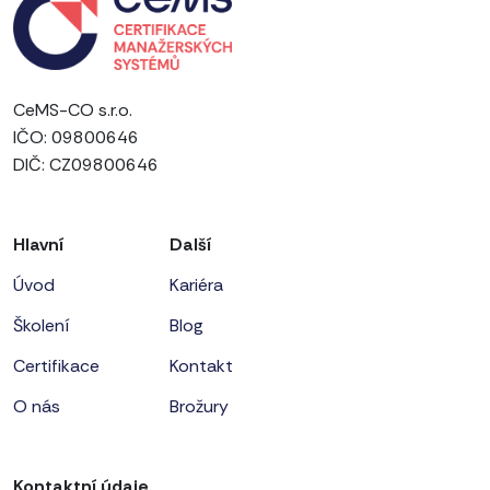
CeMS-CO s.r.o.
IČO: 09800646
DIČ: CZ09800646
Hlavní
Další
Úvod
Kariéra
Školení
Blog
Certifikace
Kontakt
O nás
Brožury
Kontaktní údaje