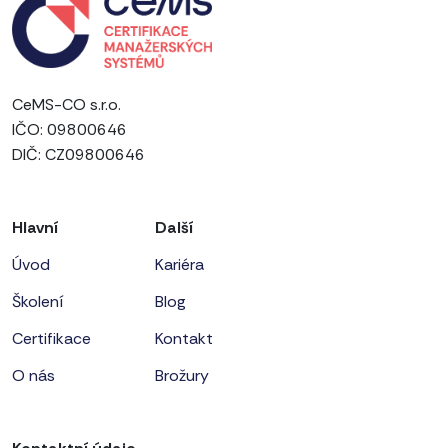
CeMS-CO s.r.o.
IČO: 09800646
DIČ: CZ09800646
Hlavní
Další
Úvod
Kariéra
Školení
Blog
Certifikace
Kontakt
O nás
Brožury