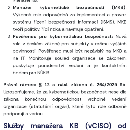
Manažér KB)
Manažer kybernetické bezpečnosti (MKB):
Výkonná role odpovědná za implementaci a provoz
systému řízení bezpečnosti informací (ISMS). MKB
tvoří politiky, řídí rizika a navrhuje opatření.
Pověřenec pro kybernetickou bezpečnost:
Nová
role v českém zákoně pro subjekty v režimu vyšších
povinností. Pověřenec musí být nezávislý na MKB a
na IT. Monitoruje soulad organizace se zákonem,
poskytuje poradenství vedení a je kontaktním
bodem pro NÚKIB.
Právní rámec: § 12 a násl. zákona č. 264/2025 Sb.
Upozorňujeme, že za kybernetickou bezpečnost nese dle
zákona konečnou odpovědnost vrcholné vedení
organizace (statutární orgán), které tyto role odborně
podporují a vedou.
Služby manažera KB (vCISO) od