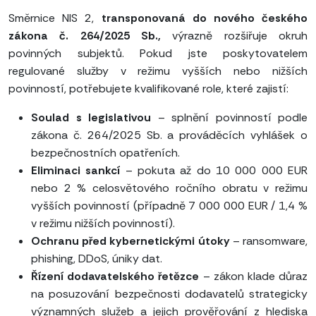
Směrnice NIS 2,
transponovaná do nového českého
zákona č. 264/2025 Sb.,
výrazně rozšiřuje okruh
povinných subjektů. Pokud jste poskytovatelem
regulované služby v režimu vyšších nebo nižších
povinností, potřebujete kvalifikované role, které zajistí:
Soulad s legislativou
– splnění povinností podle
zákona č. 264/2025 Sb. a prováděcích vyhlášek o
bezpečnostních opatřeních.
Eliminaci sankcí
– pokuta až do 10 000 000 EUR
nebo 2 % celosvětového ročního obratu v režimu
vyšších povinností (případně 7 000 000 EUR / 1,4 %
v režimu nižších povinností).
Ochranu před kybernetickými útoky
– ransomware,
phishing, DDoS, úniky dat.
Řízení dodavatelského řetězce
– zákon klade důraz
na posuzování bezpečnosti dodavatelů strategicky
významných služeb a jejich prověřování z hlediska