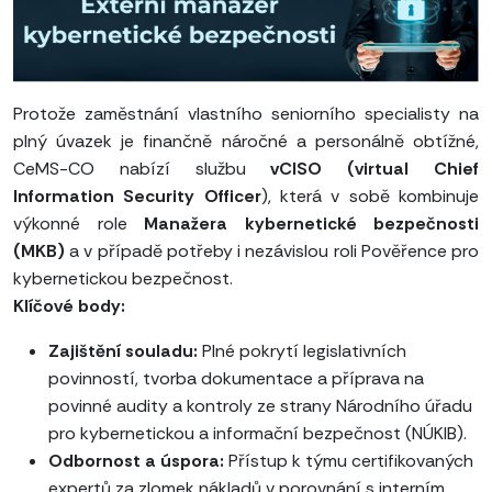
Protože zaměstnání vlastního seniorního specialisty na
plný úvazek je finančně náročné a personálně obtížné,
CeMS-CO nabízí službu
vCISO (virtual Chief
Information Security Officer
), která v sobě kombinuje
výkonné role
Manažera kybernetické bezpečnosti
(MKB)
a v případě potřeby i nezávislou roli Pověřence pro
kybernetickou bezpečnost.
Klíčové body:
Zajištění souladu:
Plné pokrytí legislativních
povinností, tvorba dokumentace a příprava na
povinné audity a kontroly ze strany Národního úřadu
pro kybernetickou a informační bezpečnost (NÚKIB).
Odbornost a úspora:
Přístup k týmu certifikovaných
expertů za zlomek nákladů v porovnání s interním