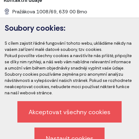
Kontaktní údaje
Pražákova 1008/69, 639 00 Brno
+420 728 656 281
Soubory cookies:
info@cems-cz.com
S cílem zajistit řádné fungování tohoto webu, ukládáme někdy na
www.cems-cz.com
www.pharmaeducation.sk
vašem zařízení malé datové soubory, tzv. cookies.
Pokud povolíte všechny cookies a navštívíte nás příště, připojíte
se díky nim rychleji, a náš web vám nabídne relevantní informace
a umožní vám během objednávky snadněji vyplnit vaše údaje.
Člen skupiny
Soubory cookies používáme zejména pro anonymní analýzu
návštěvnosti a vylepšování našich stránek. Pokud se rozhodnete
neakceptovat cookies, nebudete moci používat některé funkce
na naší webové stránce.
Akceptovat všechny cookies
Ochrana osobních údajů
Nastavit cookies