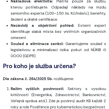
Nákladová efektivita:
Platíte pouze za službu,
kterou potřebujete. Odpadají náklady na mzdu
seniorního experta (100–150 tis. Kč/měsíc), benefity,
školení a drahé certifikace.
Nezávislý a objektivní pohled:
Externí expert
identifikuje slabá místa bez vnitřních organizačních
omezení.
Soulad a eliminace sankcí:
Garantujeme soulad s
legislativou a minimalizaci rizika pokut od NÚKIB či
ÚOOÚ (GDPR).
Pro koho je služba určena?
Dle zákona č. 264/2025 Sb.
rozlišujeme:
Režim vyšších povinností:
Sektory s vysokou
kritičností (Energetika, Zdravotnictví, Bankovnictví,
Veřejná správa atd.). Zde je povinný audit KB každé 2
roky a role Pověřence pro kybernetickou bezpečnost.