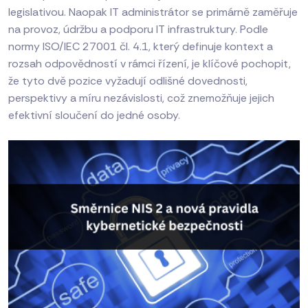
legislativou. Naopak IT administrátor se primárně zaměřuje
na provoz, údržbu a podporu IT infrastruktury. Podle
normy ISO/IEC 27001 čl. 4.1, který definuje kontext a
rozsah odpovědností v rámci řízení, je klíčové pochopit,
že tyto dvě pozice vyžadují odlišné dovednosti,
perspektivy a míru nezávislosti, což znemožňuje jejich
efektivní sloučení do jedné osoby.