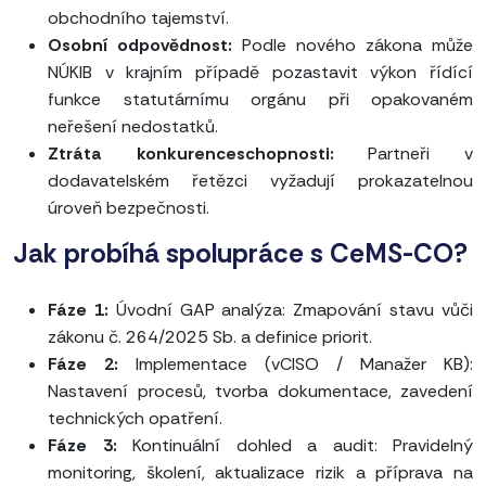
obchodního tajemství.
Osobní odpovědnost:
Podle nového zákona může
NÚKIB v krajním případě pozastavit výkon řídící
funkce statutárnímu orgánu při opakovaném
neřešení nedostatků.
Ztráta konkurenceschopnosti:
Partneři v
dodavatelském řetězci vyžadují prokazatelnou
úroveň bezpečnosti.
Jak probíhá spolupráce s CeMS-CO?
Fáze 1:
Úvodní GAP analýza: Zmapování stavu vůči
zákonu č. 264/2025 Sb. a definice priorit.
Fáze 2:
Implementace (vCISO / Manažer KB):
Nastavení procesů, tvorba dokumentace, zavedení
technických opatření.
Fáze 3:
Kontinuální dohled a audit: Pravidelný
monitoring, školení, aktualizace rizik a příprava na