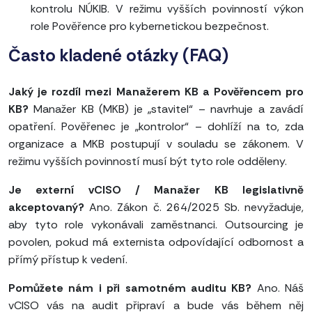
kontrolu NÚKIB. V režimu vyšších povinností výkon
role Pověřence pro kybernetickou bezpečnost.
Často kladené otázky (FAQ)
Jaký je rozdíl mezi Manažerem KB a Pověřencem pro
KB?
Manažer KB (MKB) je „stavitel“ – navrhuje a zavádí
opatření. Pověřenec je „kontrolor“ – dohlíží na to, zda
organizace a MKB postupují v souladu se zákonem. V
režimu vyšších povinností musí být tyto role odděleny.
Je externí vCISO / Manažer KB legislativně
akceptovaný?
Ano. Zákon č. 264/2025 Sb. nevyžaduje,
aby tyto role vykonávali zaměstnanci. Outsourcing je
povolen, pokud má externista odpovídající odbornost a
přímý přístup k vedení.
Pomůžete nám i při samotném auditu KB?
Ano. Náš
vCISO vás na audit připraví a bude vás během něj