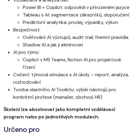
Power BI + Copilot: odpovědi v přirozeném jazyce
Tableau s AI: segmentace zákazníků, doporučení
Prediktivní analytika: prodej, výpadky, výkon
Bezpečnost:
Ověřování AI výstupů, audit trail, firemní pravidla
Shadow AI a jak ji eliminovat
AI pro týmy:
Copilot v MS Teams, Notion AI pro projektové
řízení
Cvičení: týmová simulace s AI úkoly – report, analýza,
rozhodování
Tvorba vlastního AI Toolkitu: výběr nástrojů pro
konkrétní profese (manažer, obchod, HR)
Školení lze absolvovat jako kompletní vzdělávací
program nebo po jednotlivých modulech.
Určeno pro