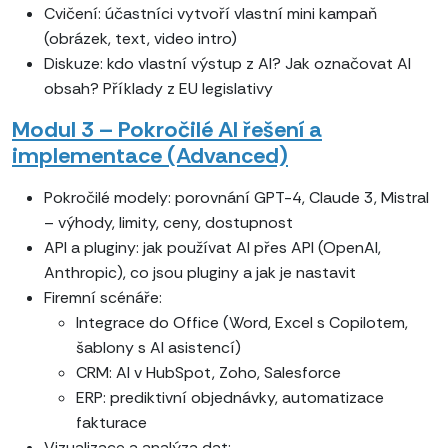
Cvičení: účastníci vytvoří vlastní mini kampaň
(obrázek, text, video intro)
Diskuze: kdo vlastní výstup z AI? Jak označovat AI
obsah? Příklady z EU legislativy
Modul 3 – Pokročilé AI řešení a
implementace (Advanced)
Pokročilé modely: porovnání GPT-4, Claude 3, Mistral
– výhody, limity, ceny, dostupnost
API a pluginy: jak používat AI přes API (OpenAI,
Anthropic), co jsou pluginy a jak je nastavit
Firemní scénáře:
Integrace do Office (Word, Excel s Copilotem,
šablony s AI asistencí)
CRM: AI v HubSpot, Zoho, Salesforce
ERP: prediktivní objednávky, automatizace
fakturace
Vizualizace a analýza dat: