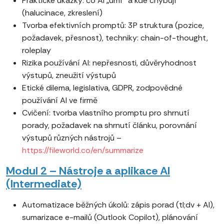
Praktické ukázky: co AI „umí“ a kde chybují
(halucinace, zkreslení)
Tvorba efektivních promptů: 3P struktura (pozice,
požadavek, přesnost), techniky: chain-of-thought,
roleplay
Rizika používání AI: nepřesnosti, důvěryhodnost
výstupů, zneužití výstupů
Etické dilema, legislativa, GDPR, zodpovědné
používání AI ve firmě
Cvičení: tvorba vlastního promptu pro shrnutí
porady, požadavek na shrnutí článku, porovnání
výstupů různých nástrojů –
https://fileworld.co/en/summarize
Modul 2 – Nástroje a aplikace AI
(Intermediate)
Automatizace běžných úkolů: zápis porad (tl;dv + AI),
sumarizace e-mailů (Outlook Copilot), plánování