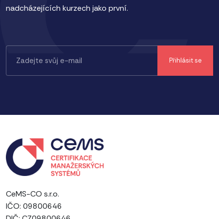
nadcházejících kurzech jako první.
CeMS-CO s.r.o.
IČO: 09800646
DIČ: CZ09800646