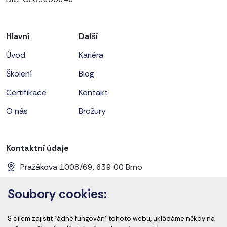
Hlavní
Další
Úvod
Kariéra
Školení
Blog
Certifikace
Kontakt
O nás
Brožury
Kontaktní údaje
Pražákova 1008/69, 639 00 Brno
+420 728 656 281
Soubory cookies:
info@cems-cz.com
S cílem zajistit řádné fungování tohoto webu, ukládáme někdy na
www.cems-cz.com
www.pharmaeducation.sk