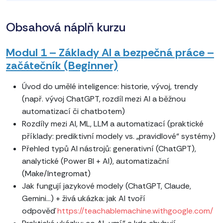
Obsahová náplň kurzu
Modul 1 – Základy AI a bezpečná práce –
začátečník (Beginner)
Úvod do umělé inteligence: historie, vývoj, trendy
(např. vývoj ChatGPT, rozdíl mezi AI a běžnou
automatizací či chatbotem)
Rozdíly mezi AI, ML, LLM a automatizací (praktické
příklady: prediktivní modely vs. „pravidlové“ systémy)
Přehled typů AI nástrojů: generativní (ChatGPT),
analytické (Power BI + AI), automatizační
(Make/Integromat)
Jak fungují jazykové modely (ChatGPT, Claude,
Gemini...) + živá ukázka: jak AI tvoří
odpověď
https://teachablemachine.withgoogle.com/