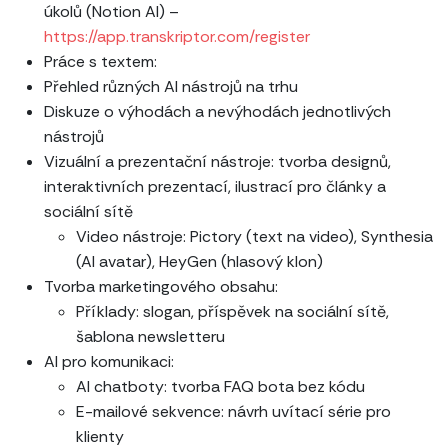
úkolů (Notion AI) –
https://app.transkriptor.com/register
Práce s textem:
Přehled různých AI nástrojů na trhu
Diskuze o výhodách a nevýhodách jednotlivých
nástrojů
Vizuální a prezentační nástroje: tvorba designů,
interaktivních prezentací, ilustrací pro články a
sociální sítě
Video nástroje: Pictory (text na video), Synthesia
(AI avatar), HeyGen (hlasový klon)
Tvorba marketingového obsahu:
Příklady: slogan, příspěvek na sociální sítě,
šablona newsletteru
AI pro komunikaci:
AI chatboty: tvorba FAQ bota bez kódu
E-mailové sekvence: návrh uvítací série pro
klienty