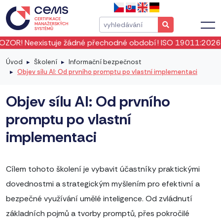
žádné přechodné období! ISO 19011:2026 vstoupila v platnos
Úvod
Školení
Informační bezpečnost
Objev sílu AI: Od prvního promptu po vlastní implementaci
Objev sílu AI: Od prvního
promptu po vlastní
implementaci
Cílem tohoto školení je vybavit účastníky praktickými
dovednostmi a strategickým myšlením pro efektivní a
bezpečné využívání umělé inteligence. Od zvládnutí
základních pojmů a tvorby promptů, přes pokročilé