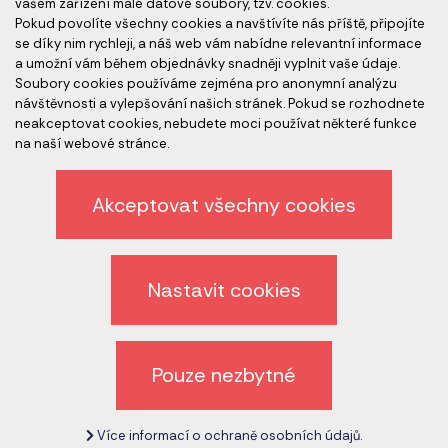
vašem zařízení malé datové soubory, tzv. cookies.
Pokud povolíte všechny cookies a navštívíte nás příště, připojíte
se díky nim rychleji, a náš web vám nabídne relevantní informace
a umožní vám během objednávky snadněji vyplnit vaše údaje.
Člen skupiny
Soubory cookies používáme zejména pro anonymní analýzu
návštěvnosti a vylepšování našich stránek. Pokud se rozhodnete
neakceptovat cookies, nebudete moci používat některé funkce
na naší webové stránce.
Akceptovat všechny cookies
Ochrana osobních údajů
Nastavit cookies
Odhlášení z newsletteru
Všeobecné obchodní podmínky
Pouze nezbytné
Zrušit nastavení cookies
Více informací o ochraně osobních údajů.