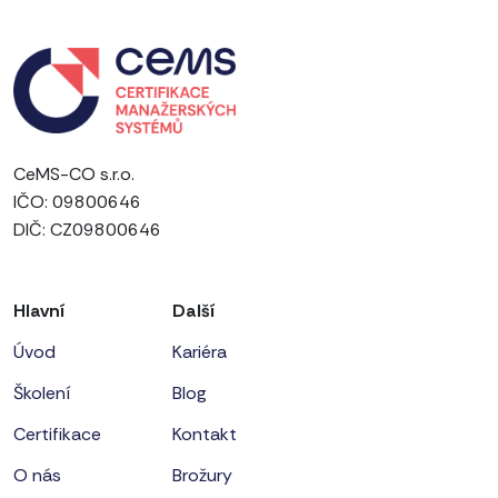
CeMS-CO s.r.o.
IČO: 09800646
DIČ: CZ09800646
Hlavní
Další
Úvod
Kariéra
Školení
Blog
Certifikace
Kontakt
O nás
Brožury