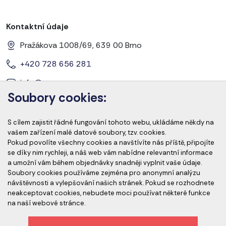
Kontaktní údaje
Pražákova 1008/69, 639 00 Brno
+420 728 656 281
info@cems-cz.com
Soubory cookies:
www.cems-cz.com
www.pharmaeducation.sk
S cílem zajistit řádné fungování tohoto webu, ukládáme někdy na
vašem zařízení malé datové soubory, tzv. cookies.
Pokud povolíte všechny cookies a navštívíte nás příště, připojíte
Člen skupiny
se díky nim rychleji, a náš web vám nabídne relevantní informace
a umožní vám během objednávky snadněji vyplnit vaše údaje.
Soubory cookies používáme zejména pro anonymní analýzu
návštěvnosti a vylepšování našich stránek. Pokud se rozhodnete
neakceptovat cookies, nebudete moci používat některé funkce
na naší webové stránce.