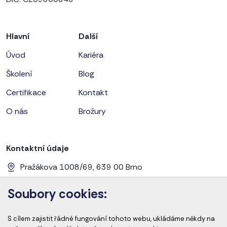
Hlavní
Další
Úvod
Kariéra
Školení
Blog
Certifikace
Kontakt
O nás
Brožury
Kontaktní údaje
Pražákova 1008/69, 639 00 Brno
+420 728 656 281
Soubory cookies:
info@cems-cz.com
S cílem zajistit řádné fungování tohoto webu, ukládáme někdy na
www.cems-cz.com
www.pharmaeducation.sk