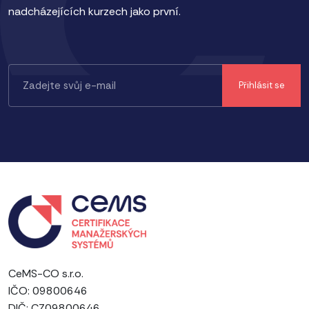
nadcházejících kurzech jako první.
CeMS-CO s.r.o.
IČO: 09800646
DIČ: CZ09800646