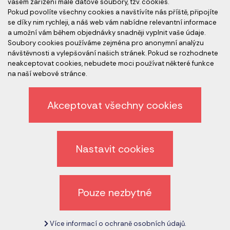
vašem zařízení malé datové soubory, tzv. cookies.
Pokud povolíte všechny cookies a navštívíte nás příště, připojíte
se díky nim rychleji, a náš web vám nabídne relevantní informace
a umožní vám během objednávky snadněji vyplnit vaše údaje.
Člen skupiny
Soubory cookies používáme zejména pro anonymní analýzu
návštěvnosti a vylepšování našich stránek. Pokud se rozhodnete
neakceptovat cookies, nebudete moci používat některé funkce
na naší webové stránce.
Akceptovat všechny cookies
Ochrana osobních údajů
Nastavit cookies
Odhlášení z newsletteru
Všeobecné obchodní podmínky
Pouze nezbytné
Zrušit nastavení cookies
Více informací o ochraně osobních údajů.